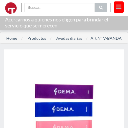
Acercarnos a quienes nos eligen para brindar el
servicio que se merecen
Home
Productos
Ayudas diarias
Art.N° V-BANDA